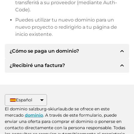
transferirá a su proveedor (mediante Auth-
Code).
Puedes utilizar tu nuevo dominio para un
nuevo proyecto o redirigirlo a tu página de
inicio existente.
expand_less
¿Cómo se paga un dominio?
expand_less
¿Recibiré una factura?
Tras llegar a un acuerdo, el propietario le
informará de los detalles del pago. A
continuación, el propietario le facilitará los datos
Sí, el vendedor le enviará la factura
bancarios SEPA y, si lo desea, también le ofrecerá
correspondiente. Para precios de compra
Paypal u otros métodos de pago.
superiores, también recibirá un contrato de
Español
compra adicional si lo solicita.
Indique siempre el nombre de dominio y el
El dominio salzburg-skiurlaub.de se ofrece en este
número de factura al realizar la transferencia.
mercado
dominio
. A través de este formulario, puede
enviar una oferta para comprar el dominio o ponerse en
contacto directamente con la persona responsable. Todas