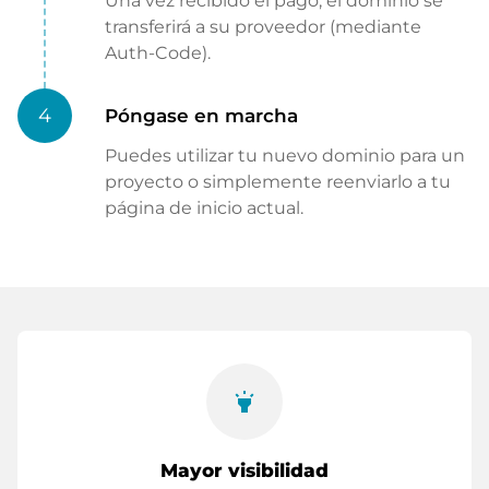
Una vez recibido el pago, el dominio se
transferirá a su proveedor (mediante
Auth-Code).
4
Póngase en marcha
Puedes utilizar tu nuevo dominio para un
proyecto o simplemente reenviarlo a tu
página de inicio actual.
highlight
Mayor visibilidad